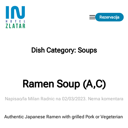
Skip to main content
Rezervacija
Dish Category:
Soups
Ramen Soup (A,C)
n
Napisao/la
Milan Radnic
na
02/03/2023
.
Nema komentara
R
S
Authentic Japanese Ramen with grilled Pork or Vegeterian
(A