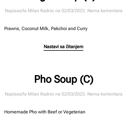
n
Napisao/la
Milan Radnic
na
02/03/2023
.
Nema komentara
Ti
S
Prawns, Coconut Milk, Pakchoi and Curry
(B
Nastavi sa čitanjem
Pho Soup (C)
n
Napisao/la
Milan Radnic
na
02/03/2023
.
Nema komentara
P
S
Homemade Pho with Beef or Vegeterian
(C