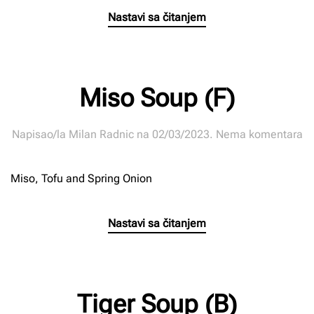
Nastavi sa čitanjem
Miso Soup (F)
n
Napisao/la
Milan Radnic
na
02/03/2023
.
Nema komentara
Mi
S
Miso, Tofu and Spring Onion
(F
Nastavi sa čitanjem
Tiger Soup (B)