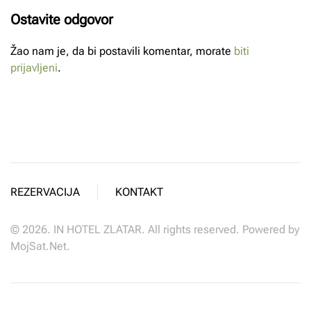
Ostavite odgovor
Žao nam je, da bi postavili komentar, morate
biti
prijavljeni
.
REZERVACIJA
KONTAKT
©
2026.
IN HOTEL ZLATAR. All rights reserved. Powered by
MojSat.Net
.