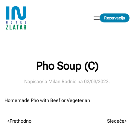
Skip to main content
Rezervacija
Pho Soup (C)
Napisao/la
Milan Radnic
na
02/03/2023
.
Homemade Pho with Beef or Vegeterian
Prethodno
Sledeće