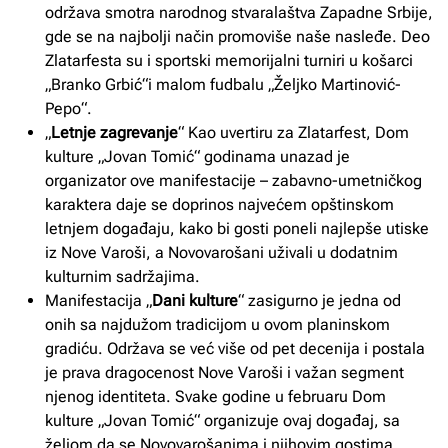
održava smotra narodnog stvaralaštva Zapadne Srbije,
gde se na najbolji način promoviše naše nasleđe. Deo
Zlatarfesta su i sportski memorijalni turniri u košarci
„Branko Grbić“i malom fudbalu „Željko Martinović-
Pepo“.
„
Letnje zagrevanje
“ Kao uvertiru za Zlatarfest, Dom
kulture „Jovan Tomić“ godinama unazad je
organizator ove manifestacije – zabavno-umetničkog
karaktera daje se doprinos najvećem opštinskom
letnjem događaju, kako bi gosti poneli najlepše utiske
iz Nove Varoši, a Novovarošani uživali u dodatnim
kulturnim sadržajima.
Manifestacija „
Dani kulture
“ zasigurno je jedna od
onih sa najdužom tradicijom u ovom planinskom
gradiću. Održava se već više od pet decenija i postala
je prava dragocenost Nove Varoši i važan segment
njenog identiteta. Svake godine u februaru Dom
kulture „Jovan Tomić“ organizuje ovaj događaj, sa
željom da se Novovarošanima i njihovim gostima