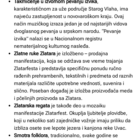
Takmičenje u izvornom pevanju izvika
,
karakterističnom za uže područje Starog Vlaha, ima
najveću zastupljenost u novovaroškom kraju. Ovaj
način muzičkog izraza jedan je od najstarijih vidova
dvoglasnog pevanja u srpskom narodu. “Pevanje
izvika” nalazi se u Nacionalnom registru
nematerijalnog kulturnog nasleđa.
Zlatne ruke Zlatara
je izložbeno – prodajna
manifestacija, koja se održava sve vreme trajanja
Zlatarfesta i predstavlja specifičnu ponudu ručno
rađenih prehrambenih, tekstilnih i predmeta od raznih
materijala različite upotrebne vrednosti, suvenira i
slično. Poseban događaj je izložba proizvođača meda
i pčelinjih proizvoda sa Zlatara.
Zlatarska regata
je takođe deo u mozaiku
manifestacije Zlatarfest. Okuplja ljubitelje plovidbe,
koji u nekoliko sati zajedničke vožnje imaju priliku da
izbliza osete sve lepote jezera i kanjona reke Uvac.
Smotra folklora
, tradicionalno, svake godine se