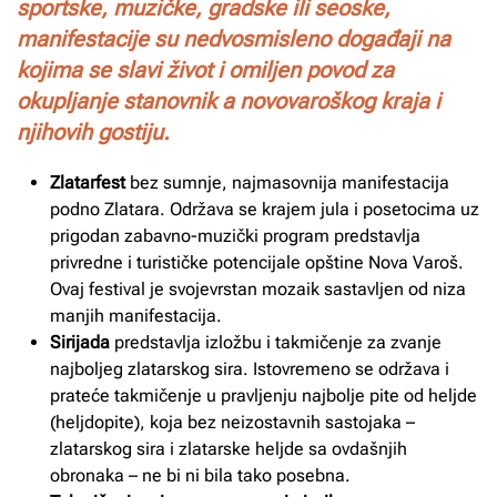
sportske, muzičke, gradske ili seoske,
manifestacije su nedvosmisleno događaji na
kojima se slavi život i omiljen povod za
okupljanje stanovnik a novovaroškog kraja i
njihovih gostiju.
Zlatarfest
bez sumnje, najmasovnija manifestacija
podno Zlatara. Održava se krajem jula i posetocima uz
prigodan zabavno-muzički program predstavlja
privredne i turističke potencijale opštine Nova Varoš.
Ovaj festival je svojevrstan mozaik sastavljen od niza
manjih manifestacija.
Sirijada
predstavlja izložbu i takmičenje za zvanje
najboljeg zlatarskog sira. Istovremeno se održava i
prateće takmičenje u pravljenju najbolje pite od heljde
(heljdopite), koja bez neizostavnih sastojaka –
zlatarskog sira i zlatarske heljde sa ovdašnjih
obronaka – ne bi ni bila tako posebna.