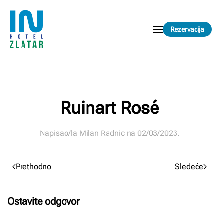
Skip to main content
Rezervacija
Ruinart Rosé
Napisao/la
Milan Radnic
na
02/03/2023
.
Prethodno
Sledeće
Ostavite odgovor