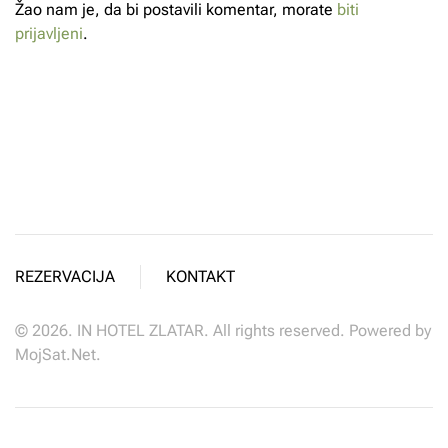
Žao nam je, da bi postavili komentar, morate
biti
prijavljeni
.
REZERVACIJA
KONTAKT
©
2026.
IN HOTEL ZLATAR. All rights reserved. Powered by
MojSat.Net
.