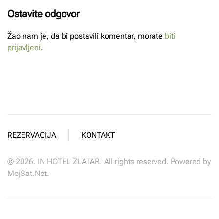
Ostavite odgovor
Žao nam je, da bi postavili komentar, morate
biti
prijavljeni
.
REZERVACIJA
KONTAKT
©
2026.
IN HOTEL ZLATAR. All rights reserved. Powered by
MojSat.Net
.