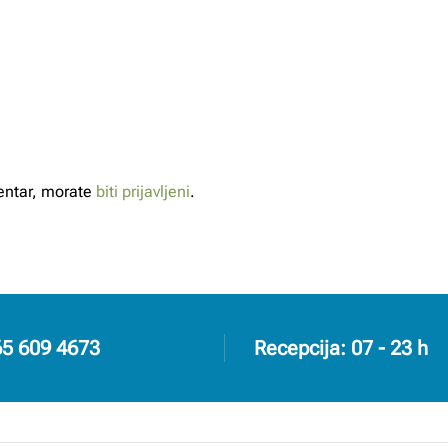
mentar, morate
biti prijavljeni
.
65 609 4673
Recepcija: 07 - 23 h