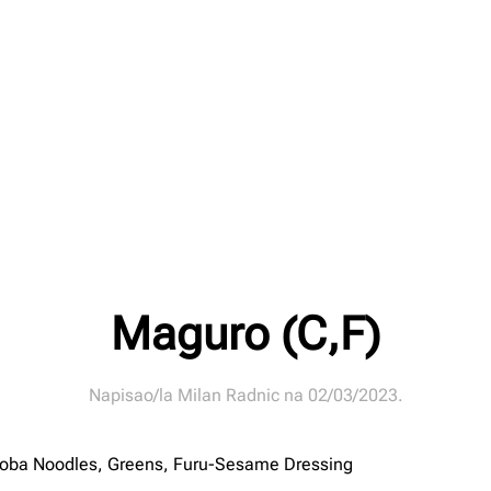
Maguro (C,F)
Napisao/la
Milan Radnic
na
02/03/2023
.
 Soba Noodles, Greens, Furu-Sesame Dressing