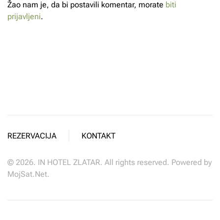
Žao nam je, da bi postavili komentar, morate
biti
prijavljeni
.
REZERVACIJA
KONTAKT
©
2026.
IN HOTEL ZLATAR. All rights reserved. Powered by
MojSat.Net
.