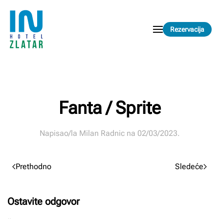
Skip to main content
Rezervacija
Fanta / Sprite
Napisao/la
Milan Radnic
na
02/03/2023
.
Prethodno
Sledeće
Ostavite odgovor