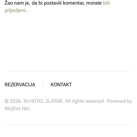
Žao nam je, da bi postavili komentar, morate
biti
prijavljeni
.
REZERVACIJA
KONTAKT
©
2026.
IN HOTEL ZLATAR. All rights reserved. Powered by
MojSat.Net
.