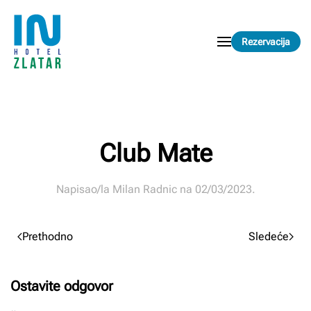
Skip to main content
Rezervacija
Club Mate
Napisao/la
Milan Radnic
na
02/03/2023
.
Prethodno
Sledeće
Ostavite odgovor