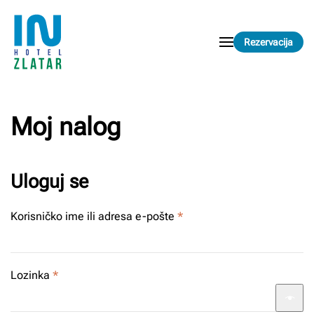
Skip to main content
Rezervacija
Moj nalog
Uloguj se
Obavezno
Korisničko ime ili adresa e-pošte
*
Obavezno
Lozinka
*