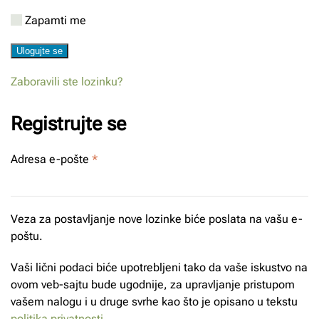
Zapamti me
Ulogujte se
Zaboravili ste lozinku?
Registrujte se
Obavezno
Adresa e-pošte
*
Veza za postavljanje nove lozinke biće poslata na vašu e-
poštu.
Vaši lični podaci biće upotrebljeni tako da vaše iskustvo na
ovom veb-sajtu bude ugodnije, za upravljanje pristupom
vašem nalogu i u druge svrhe kao što je opisano u tekstu
politika privatnosti
.