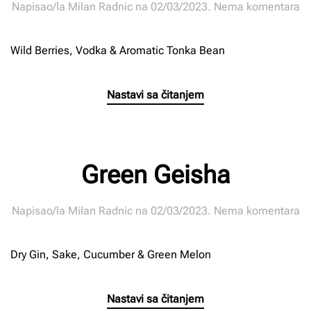
n
Napisao/la
Milan Radnic
na
02/03/2023
.
Nema komentara
Ch
La
Wild Berries, Vodka & Aromatic Tonka Bean
Nastavi sa čitanjem
Green Geisha
n
Napisao/la
Milan Radnic
na
02/03/2023
.
Nema komentara
Gr
Ge
Dry Gin, Sake, Cucumber & Green Melon
Nastavi sa čitanjem