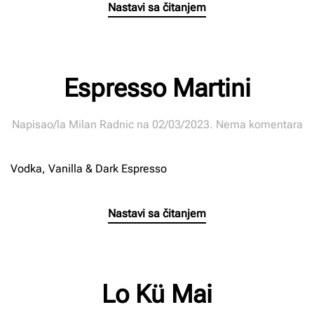
Nastavi sa čitanjem
Espresso Martini
n
Napisao/la
Milan Radnic
na
02/03/2023
.
Nema komentara
Es
Ma
Vodka, Vanilla & Dark Espresso
Nastavi sa čitanjem
Lo Kü Mai