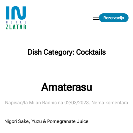
Skip to main content
Rezervacija
Dish Category:
Cocktails
Amaterasu
n
Napisao/la
Milan Radnic
na
02/03/2023
.
Nema komentara
Am
Nigori Sake, Yuzu & Pomegranate Juice