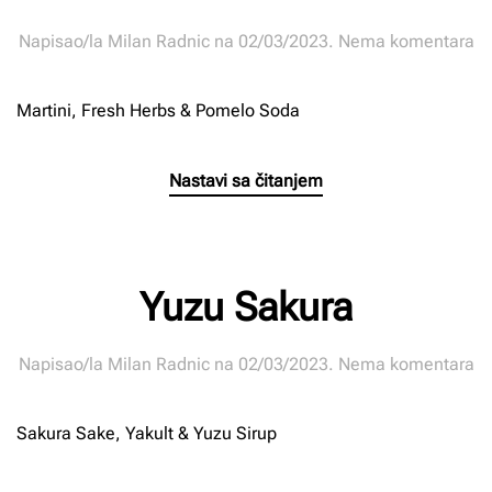
n
Napisao/la
Milan Radnic
na
02/03/2023
.
Nema komentara
P
Fi
Martini, Fresh Herbs & Pomelo Soda
Nastavi sa čitanjem
Yuzu Sakura
n
Napisao/la
Milan Radnic
na
02/03/2023
.
Nema komentara
Yu
Sa
Sakura Sake, Yakult & Yuzu Sirup