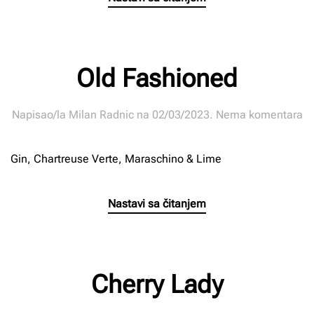
Old Fashioned
n
Napisao/la
Milan Radnic
na
02/03/2023
.
Nema komentara
Ol
Fa
Gin, Chartreuse Verte, Maraschino & Lime
Nastavi sa čitanjem
Cherry Lady