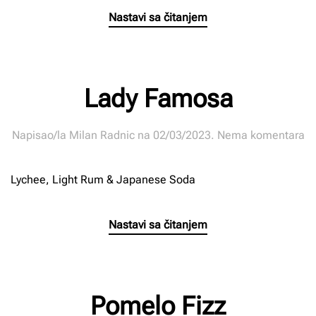
Nastavi sa čitanjem
Lady Famosa
n
Napisao/la
Milan Radnic
na
02/03/2023
.
Nema komentara
La
F
Lychee, Light Rum & Japanese Soda
Nastavi sa čitanjem
Pomelo Fizz