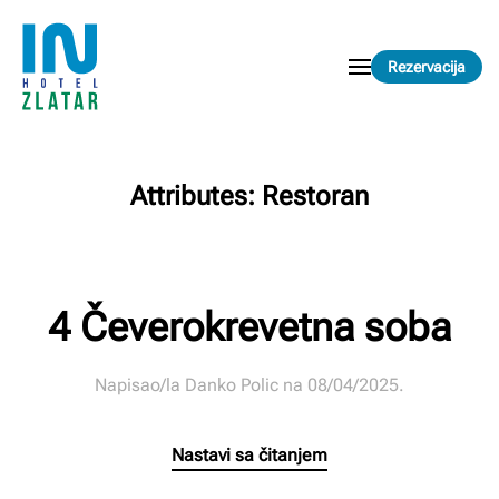
Skip to main content
Rezervacija
Attributes:
Restoran
4 Čeverokrevetna soba
Napisao/la
Danko Polic
na
08/04/2025
.
Nastavi sa čitanjem