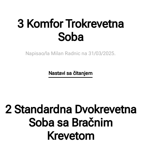
3 Komfor Trokrevetna
Soba
Napisao/la
Milan Radnic
na
31/03/2025
.
Nastavi sa čitanjem
2 Standardna Dvokrevetna
Soba sa Bračnim
Krevetom