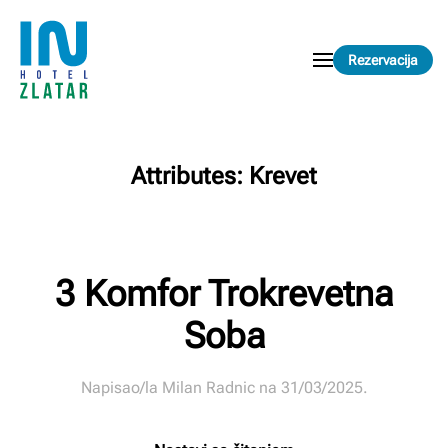
Skip to main content
Rezervacija
Attributes:
Krevet
3 Komfor Trokrevetna
Soba
Napisao/la
Milan Radnic
na
31/03/2025
.