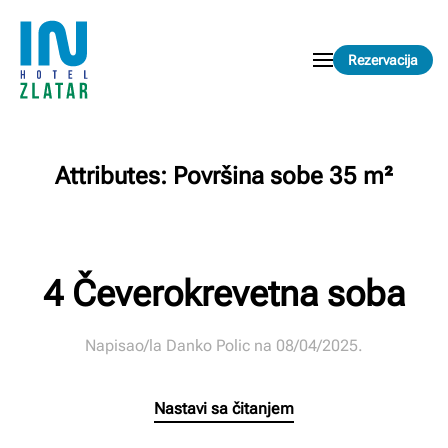
Skip to main content
Rezervacija
Attributes:
Površina sobe 35 m²
4 Čeverokrevetna soba
Napisao/la
Danko Polic
na
08/04/2025
.
Nastavi sa čitanjem