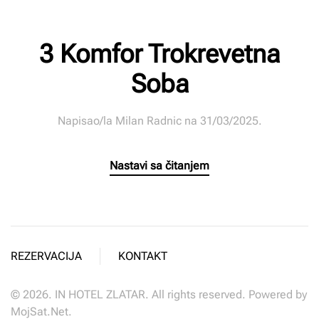
3 Komfor Trokrevetna
Soba
Napisao/la
Milan Radnic
na
31/03/2025
.
Nastavi sa čitanjem
REZERVACIJA
KONTAKT
©
2026.
IN HOTEL ZLATAR. All rights reserved. Powered by
MojSat.Net
.